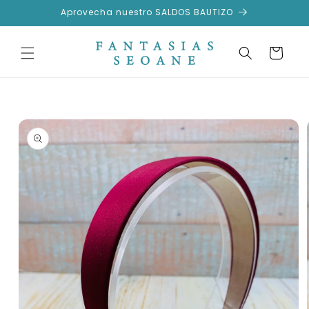
Ir
Aprovecha nuestro SALDOS BAUTIZO
directamente
al contenido
Carrito
Ir
directamente
a la
información
del producto