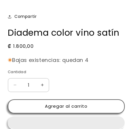
Compartir
SKU:
Diadema color vino satín
Precio
₡ 1.800,00
habitual
Bajas existencias: quedan 4
Cantidad
Reducir
Aumentar
cantidad
cantidad
para
para
Diadema
Diadema
Agregar al carrito
color
color
vino
vino
satín
satín