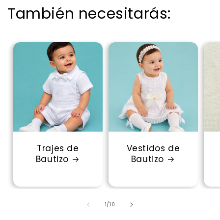
También necesitarás:
Trajes de
Vestidos de
Bautizo
Bautizo
de
1
/
10